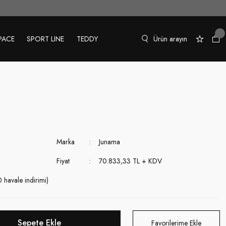
PACE
SPORT LINE
TEDDY
Marka
Junama
Fiyat
70.833,33 TL + KDV
havale indirimi)
Sepete Ekle