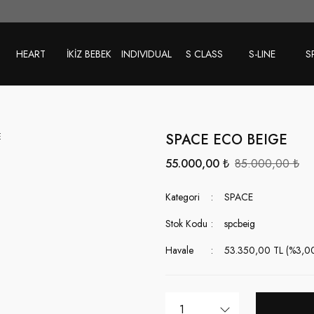
HEART
İKİZ BEBEK
INDIVIDUAL
S CLASS
S-LINE
S
SPACE ECO BEIGE
55.000,00 ₺
85.000,00 ₺
Kategori
SPACE
Stok Kodu
spcbeig
Havale
53.350,00 TL (%3,00 