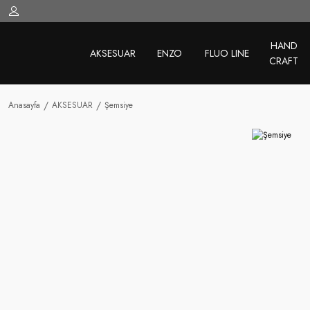
HAND
AKSESUAR
ENZO
FLUO LINE
CRAFT
Anasayfa
AKSESUAR
Şemsiye