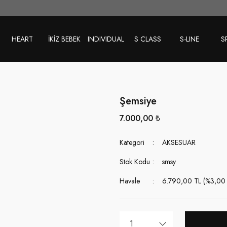
HEART
İKİZ BEBEK
INDIVIDUAL
S CLASS
S-LINE
S
Şemsiye
7.000,00 ₺
Kategori
AKSESUAR
Stok Kodu
smsy
Havale
6.790,00 TL (%3,00 h