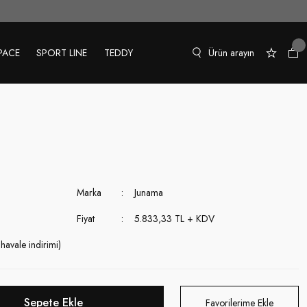
PACE
SPORT LINE
TEDDY
Marka
Junama
Fiyat
5.833,33 TL + KDV
avale indirimi)
Sepete Ekle