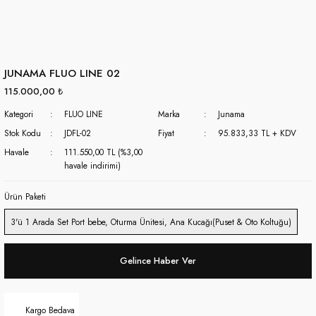
JUNAMA FLUO LINE 02
115.000,00 ₺
Kategori
FLUO LINE
Marka
Junama
Stok Kodu
JDFL-02
Fiyat
95.833,33 TL + KDV
Havale
111.550,00 TL (%3,00
havale indirimi)
Ürün Paketi
3'ü 1 Arada Set Port bebe, Oturma Ünitesi, Ana Kucağı(Puset & Oto Koltuğu)
Gelince Haber Ver
Kargo Bedava