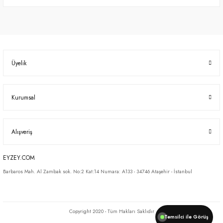
Ürün Bulunamadı.
Üyelik
Kurumsal
Alışveriş
EYZEY.COM
Barbaros Mah. Al Zambak sok. No:2 Kat:14 Numara: A133 - 34746 Ataşehir - İstanbul
Copyright 2020 - Tüm Hakları Saklıdır
Temsilci ile Görüş