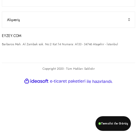
Alışveriş
EYZEY.COM
Barbaros Mah. Al Zambak sok. No:2 Kat:14 Numara: A133 - 34746 Ataşehir - İstanbul
Copyright 2020 - Tüm Hakları Saklıdır
ideasoft
ile
e-
hazırlandı.
ticaret
paketleri
Temsilci ile Görüş